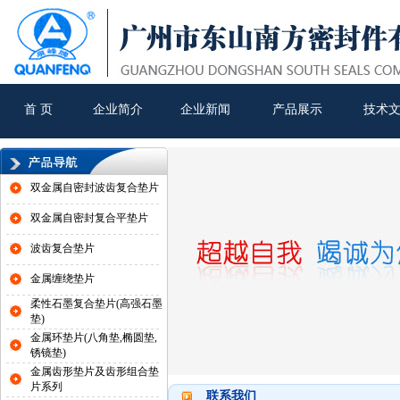
首 页
企业简介
企业新闻
产品展示
技术
双金属自密封波齿复合垫片
双金属自密封复合平垫片
波齿复合垫片
金属缠绕垫片
柔性石墨复合垫片(高强石墨
垫)
金属环垫片(八角垫,椭圆垫,
锈镜垫)
金属齿形垫片及齿形组合垫
片系列
联系我们