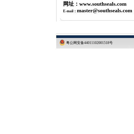
网址：www.southseals.com
master@southseals.com
E-mail：
粤公网安备44011102001518号