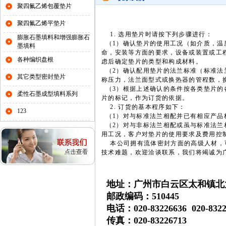
聚四氟乙烯包覆垫片
聚四氟乙烯平垫片
1. 选用垫片时请按下列步骤进行：
膨胀石墨填料和增强膨胀石
（1）确认垫片的使用工况（如介质，温
墨填料
命，安装等方面的要求，设备或装置或工
各种编织盘根
虑后确定垫片的类型和构成材料。
（2）确认配用垫片的法兰标准（标准法
其它类型密封垫片
称压力，法兰面型式或换热器的管程数，
（3）根据上述确认的条件按各类垫片的
柔性石墨成型填料系列
片的标记，作为订货的依据。
2. 订货的基本程序如下：
123
（1）对与标准法兰相配并已有相应产品
（2）对与非标法兰相配或虽与标准法兰
用工况，客户对垫片的使用要求及费用控
本公司拥有流体密封方面的高级人材，可
技术难题，欢迎洽谈联系，我们将竭诚为
地址：广州市白云区太和镇北太
邮政编码：510445
电话：020-83226636 020-832
传真：020-83226713